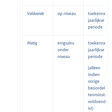
Voldoende
op niveau
toekennen
jaarlijkse
periode
Matig
enigszins
toekennen
onder
jaarlijkse
niveau
periode
(alleen
indien
vorige
beoordeling
tenminste
voldoende
is!)