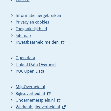
Informatie hergebruiken
Privacy en cookies
Toegankelijkheid
Sitemap
E
Kwetsbaarheid melden
x
t
Open data
e
Linked Data Overheid
r
PUC Open Data
n
e
MijnOverheid.nl
l
E
Rijksoverheid.nl
i
x
E
Ondernemersplein.nl
n
t
x
E
Werkenbijdeoverheid.nl
k