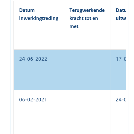
Datum
Terugwerkende
Datum
inwerkingtreding
kracht tot en
uitwerk
met
24-06-2022
17-06-
06-02-2021
24-06-