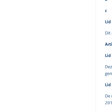
c
Lid
Dit
Art
Lid
Dez
gem
Lid
De 
201