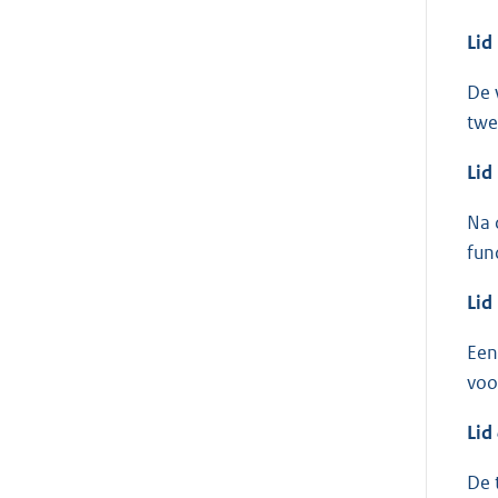
Lid
De 
twe
Lid
Na 
fun
Lid
Een
voo
Lid
De 