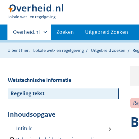
U
Lokale wet- en regelgeving
bent
Primaire
hier:
Andere
Overheid.nl
Zoeken
Uitgebreid Zoeken
sites
navigatie
binnen
U bent hier:
Lokale wet- en regelgeving
Uitgebreid zoeken
Reg
Wetstechnische informatie
Regeling tekst
Re
Inhoudsopgave
B
Intitule