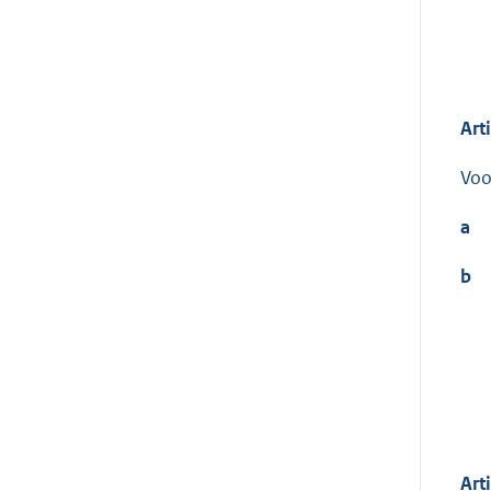
Art
Voo
a
b
Art