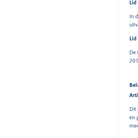
Lid
In 
uit
Lid
De 
201
Bel
Art
Dit
en 
mee