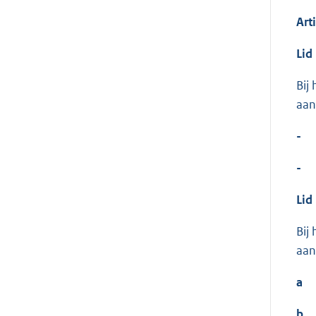
Art
Lid
Bij
aan
-
-
Lid
Bij
aan
a
b