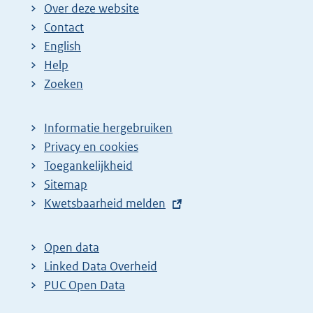
Over deze website
Contact
English
Help
Zoeken
Informatie hergebruiken
Privacy en cookies
Toegankelijkheid
Sitemap
E
Kwetsbaarheid melden
x
t
Open data
e
Linked Data Overheid
r
PUC Open Data
n