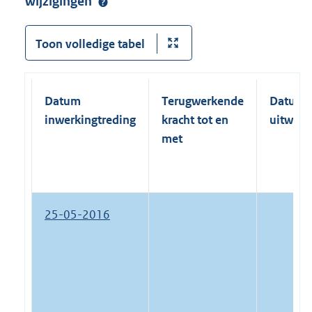
wijzigingen
Toon volledige tabel
Datum
Terugwerkende
Datum
inwerkingtreding
kracht tot en
uitwerk
met
25-05-2016