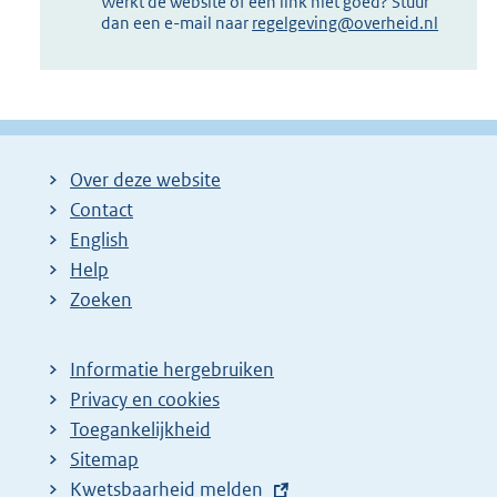
Werkt de website of een link niet goed? Stuur
dan een e-mail naar
regelgeving@overheid.nl
Over deze website
Contact
English
Help
Zoeken
Informatie hergebruiken
Privacy en cookies
Toegankelijkheid
Sitemap
E
Kwetsbaarheid melden