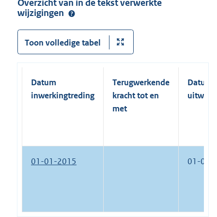
Overzicht van in de tekst verwerkte
wijzigingen
Toon volledige tabel
Datum
Terugwerkende
Datum
inwerkingtreding
kracht tot en
uitwerk
met
01-01-2015
01-01-