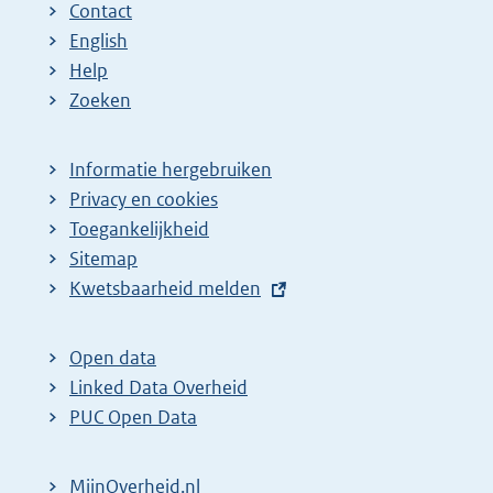
Contact
English
Help
Zoeken
Informatie hergebruiken
Privacy en cookies
Toegankelijkheid
Sitemap
E
Kwetsbaarheid melden
x
t
Open data
e
Linked Data Overheid
r
PUC Open Data
n
e
MijnOverheid.nl