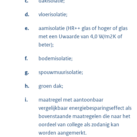
c.
dakisolatie;
d.
vloerisolatie;
e.
aamisolatie (HR++ glas of hoger of glas
met een Uwaarde van 4,0 W/m2K of
beter);
f.
bodemisolatie;
g.
spouwmuurisolatie;
h.
groen dak;
i.
maatregel met aantoonbaar
vergelijkbaar energiebesparingseffect als
bovenstaande maatregelen die naar het
oordeel van college als zodanig kan
worden aangemerkt.