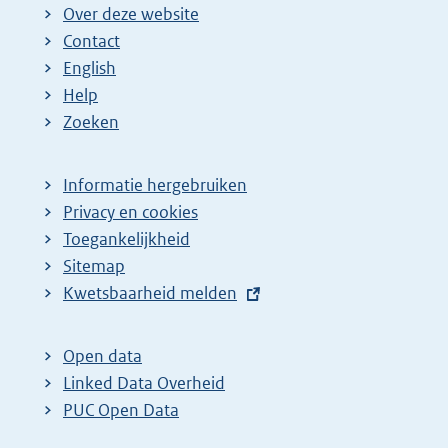
Over deze website
Contact
English
Help
Zoeken
Informatie hergebruiken
Privacy en cookies
Toegankelijkheid
Sitemap
E
Kwetsbaarheid melden
x
t
Open data
e
Linked Data Overheid
r
PUC Open Data
n