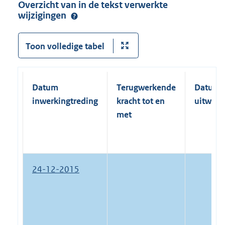
Overzicht van in de tekst verwerkte
wijzigingen
Toon volledige tabel
Datum
Terugwerkende
Datum
inwerkingtreding
kracht tot en
uitwerk
met
24-12-2015