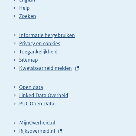
Help
Zoeken
Informatie hergebruiken
Privacy en cookies
Toegankelijkheid
Sitemap
E
Kwetsbaarheid melden
x
t
Open data
e
Linked Data Overheid
r
PUC Open Data
n
e
MijnOverheid.nl
l
E
Rijksoverheid.nl
i