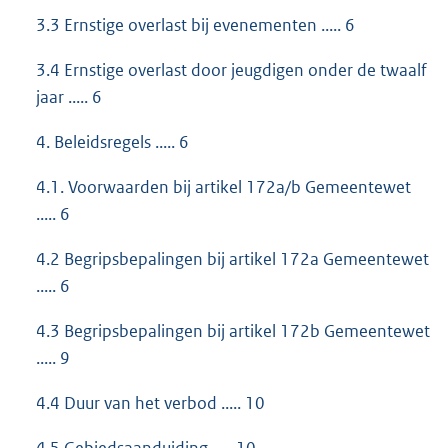
3.3 Ernstige overlast bij evenementen ..... 6
3.4 Ernstige overlast door jeugdigen onder de twaalf
jaar ..... 6
4. Beleidsregels ..... 6
4.1. Voorwaarden bij artikel 172a/b Gemeentewet
..... 6
4.2 Begripsbepalingen bij artikel 172a Gemeentewet
..... 6
4.3 Begripsbepalingen bij artikel 172b Gemeentewet
..... 9
4.4 Duur van het verbod ..... 10