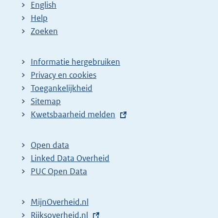
English
Help
Zoeken
Informatie hergebruiken
Privacy en cookies
Toegankelijkheid
Sitemap
E
Kwetsbaarheid melden
x
t
Open data
e
Linked Data Overheid
r
PUC Open Data
n
e
MijnOverheid.nl
l
E
Rijksoverheid.nl