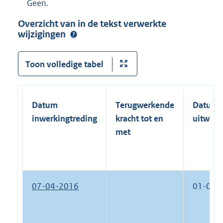
Geen.
Overzicht van in de tekst verwerkte
wijzigingen
Toon volledige tabel
Datum
Terugwerkende
Datum
inwerkingtreding
kracht tot en
uitwerk
met
07-04-2016
01-01-