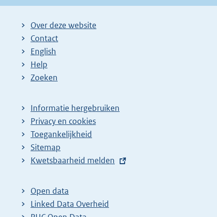
Over deze website
Contact
English
Help
Zoeken
Informatie hergebruiken
Privacy en cookies
Toegankelijkheid
Sitemap
E
Kwetsbaarheid melden
x
t
Open data
e
Linked Data Overheid
r
PUC Open Data