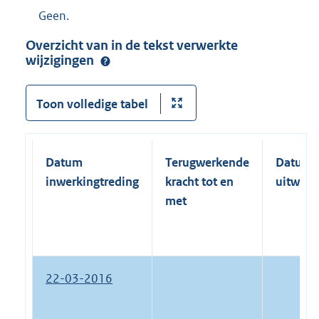
Geen.
Overzicht van in de tekst verwerkte
wijzigingen
Toon volledige tabel
Datum
Terugwerkende
Datum
inwerkingtreding
kracht tot en
uitwerk
met
22-03-2016