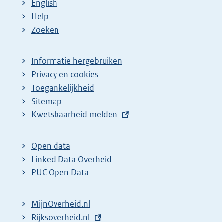
English
Help
Zoeken
Informatie hergebruiken
Privacy en cookies
Toegankelijkheid
Sitemap
E
Kwetsbaarheid melden
x
t
Open data
e
Linked Data Overheid
r
PUC Open Data
n
e
MijnOverheid.nl
l
E
Rijksoverheid.nl
i