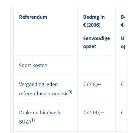
Referendum
Bedrag in
Bedra
€ (2006)
€ (20
Eenvoudige
Uitvo
opzet
opze
Soort kosten
Vergoeding leden
€ 648,--
€ 108
0)
referendumcommissie
Druk- en bindwerk
€ 4500,--
€ 450
1)
BUZA