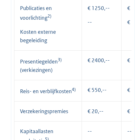
Publicaties en
€ 1250,--
€ 400
2)
voorlichting
--
€ 660
Kosten externe
begeleiding
3)
€ 2400,--
€ 600
Presentiegelden
(verkiezingen)
4)
€ 550,--
€ 137
Reis- en verblijfkosten
Verzekeringspremies
€ 20,--
€ 45,
Kapitaallasten
--
--
5)