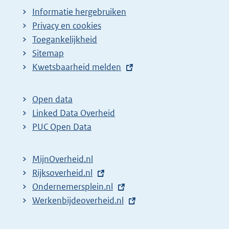
Informatie hergebruiken
Privacy en cookies
Toegankelijkheid
Sitemap
E
Kwetsbaarheid melden
x
t
Open data
e
Linked Data Overheid
r
PUC Open Data
n
e
MijnOverheid.nl
l
E
Rijksoverheid.nl
i
x
E
Ondernemersplein.nl
n
t
x
E
Werkenbijdeoverheid.nl
k
e
t
x
:
r
e
t