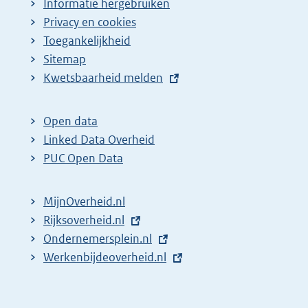
Informatie hergebruiken
Privacy en cookies
Toegankelijkheid
Sitemap
E
Kwetsbaarheid melden
x
t
Open data
e
Linked Data Overheid
r
PUC Open Data
n
e
MijnOverheid.nl
l
E
Rijksoverheid.nl
i
x
E
Ondernemersplein.nl
n
t
x
E
Werkenbijdeoverheid.nl
k
e
t
x
:
r
e
t