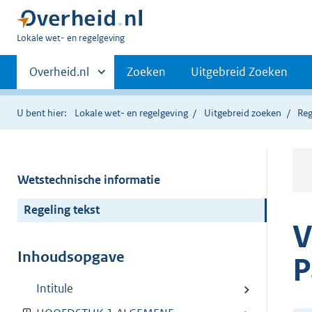
U
Lokale wet- en regelgeving
bent
Primaire
hier:
Andere
Overheid.nl
Zoeken
Uitgebreid Zoeken
sites
navigatie
binnen
U bent hier:
Lokale wet- en regelgeving
Uitgebreid zoeken
Reg
Wetstechnische informatie
Regeling tekst
V
Inhoudsopgave
P
Intitule