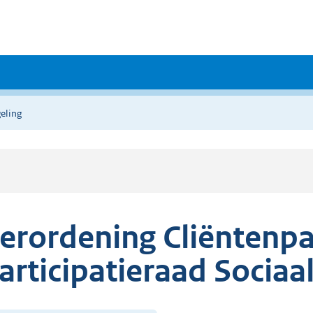
eling
erordening Cliëntenpar
articipatieraad Socia