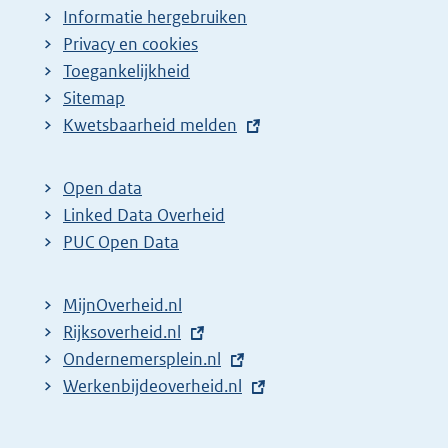
Informatie hergebruiken
Privacy en cookies
Toegankelijkheid
Sitemap
E
Kwetsbaarheid melden
x
t
Open data
e
Linked Data Overheid
r
PUC Open Data
n
e
MijnOverheid.nl
l
E
Rijksoverheid.nl
i
x
E
Ondernemersplein.nl
n
t
x
E
Werkenbijdeoverheid.nl
k
e
t
x
:
r
e
t