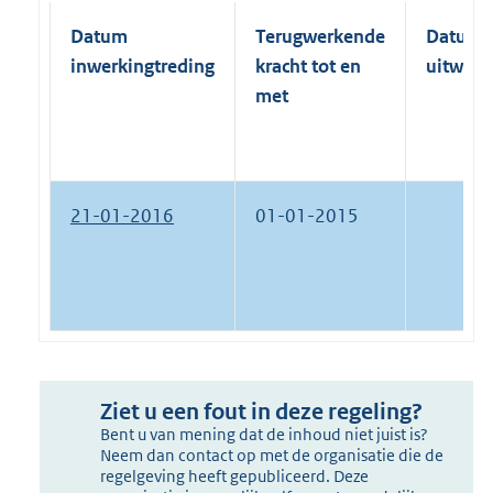
Datum
Terugwerkende
Datum
inwerkingtreding
kracht tot en
uitwerk
met
21-01-2016
01-01-2015
Ziet u een fout in deze regeling?
Bent u van mening dat de inhoud niet juist is?
Neem dan contact op met de organisatie die de
regelgeving heeft gepubliceerd. Deze