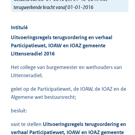
terugwerkende kracht vanaf 01-01-2016
Intitulé
Uitvoeringsregels
t
erugvordering
en
v
erhaal
Pa
rticipatiewet, IOAW en IOAZ
gemeente
Littenseradiel
2016
Het college van burgemeester en wethouders van
Littenseradiel;
gelet op de Participatiewet, de IOAW, de IOAZ en de
Algemene wet bestuursrecht;
besluit:
vast te stellen
Uitvoeringsregels
t
erugvordering
en
v
erhaal
Pa
rticipatiewet, IOAW en IOAZ
gemeente