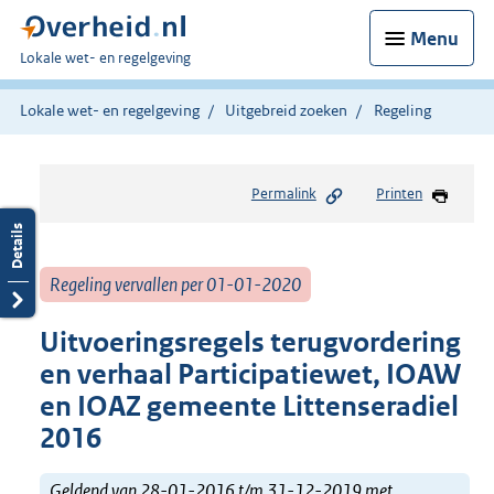
Menu
U
Lokale wet- en regelgeving
bent
hier:
Lokale wet- en regelgeving
Uitgebreid zoeken
Regeling
Permalink
Printen
Regeling vervallen per 01-01-2020
Uitvoeringsregels terugvordering
en verhaal Participatiewet, IOAW
en IOAZ gemeente Littenseradiel
2016
Geldend van 28-01-2016 t/m 31-12-2019 met