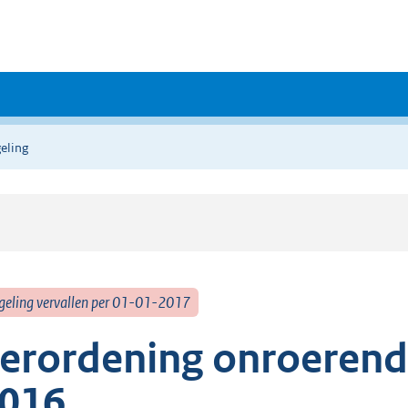
eling
geling vervallen per 01-01-2017
erordening onroerend
016