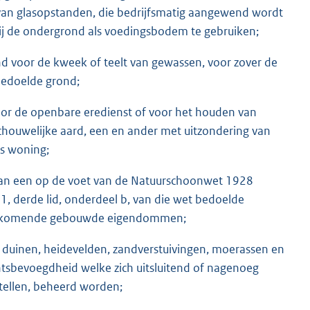
an glasopstanden, die bedrijfsmatig aangewend wordt
ij de ondergrond als voedingsbodem te gebruiken;
 voor de kweek of teelt van gewassen, voor zover de
bedoelde grond;
oor de openbare eredienst of voor het houden van
ouwelijke aard, een en ander met uitzondering van
ls woning;
van een op de voet van de Natuurschoonwet 1928
1, derde lid, onderdeel b, van die wet bedoelde
oorkomende gebouwde eigendommen;
duinen, heidevelden, zandverstuivingen, moerassen en
htsbevoegdheid welke zich uitsluitend of nagenoeg
tellen, beheerd worden;