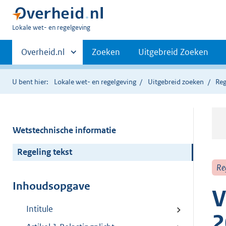
U
Lokale wet- en regelgeving
bent
Primaire
hier:
Andere
Overheid.nl
Zoeken
Uitgebreid Zoeken
sites
navigatie
binnen
U bent hier:
Lokale wet- en regelgeving
Uitgebreid zoeken
Reg
Wetstechnische informatie
Regeling tekst
Re
Inhoudsopgave
V
Intitule
2