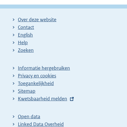
Over deze website
Contact
English
Help
Zoeken
Informatie hergebruiken
Privacy en cookies
Toegankelijkheid
Sitemap
E
Kwetsbaarheid melden
x
t
Open data
e
Linked Data Overheid