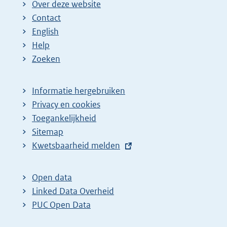
Over deze website
Contact
English
Help
Zoeken
Informatie hergebruiken
Privacy en cookies
Toegankelijkheid
Sitemap
E
Kwetsbaarheid melden
x
t
Open data
e
Linked Data Overheid
r
PUC Open Data
n