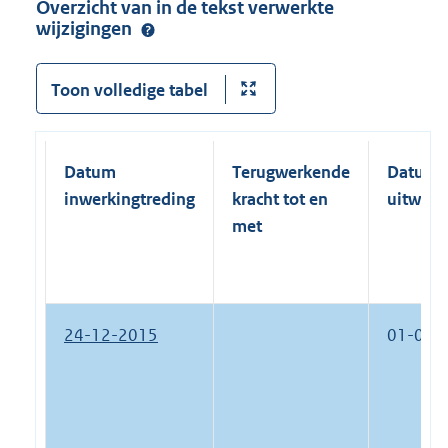
Overzicht van in de tekst verwerkte
wijzigingen
Toon volledige tabel
Datum
Terugwerkende
Datum
inwerkingtreding
kracht tot en
uitwerk
met
24-12-2015
01-01-