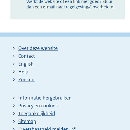
Werkt de website of een link niet goed? Stuur
dan een e-mail naar
regelgeving@overheid.nl
Over deze website
Contact
English
Help
Zoeken
Informatie hergebruiken
Privacy en cookies
Toegankelijkheid
Sitemap
E
Kwetsbaarheid melden