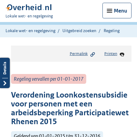
Menu
U
Lokale wet- en regelgeving
bent
hier:
Lokale wet- en regelgeving
Uitgebreid zoeken
Regeling
Permalink
Printen
Regeling vervallen per 01-01-2017
Verordening Loonkostensubsidie
voor personen met een
arbeidsbeperking Participatiewet
Rhenen 2015
Geldend van 01-01-2015 t/m 31-12-2016