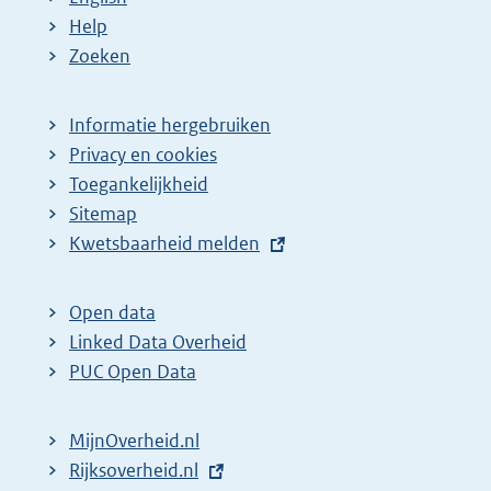
Help
Zoeken
Informatie hergebruiken
Privacy en cookies
Toegankelijkheid
Sitemap
E
Kwetsbaarheid melden
x
t
Open data
e
Linked Data Overheid
r
PUC Open Data
n
e
MijnOverheid.nl
l
E
Rijksoverheid.nl
i