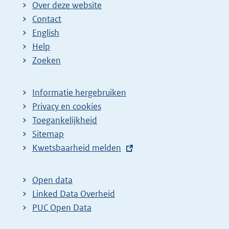
Over deze website
Contact
English
Help
Zoeken
Informatie hergebruiken
Privacy en cookies
Toegankelijkheid
Sitemap
E
Kwetsbaarheid melden
x
t
Open data
e
Linked Data Overheid
r
PUC Open Data
n