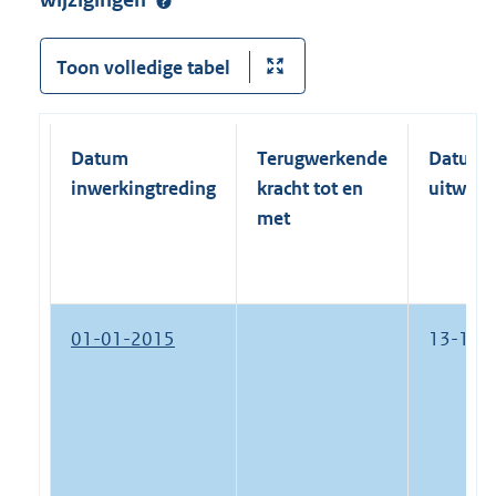
wijzigingen
Toon volledige tabel
Datum
Terugwerkende
Datum
inwerkingtreding
kracht tot en
uitwerk
met
01-01-2015
13-10-