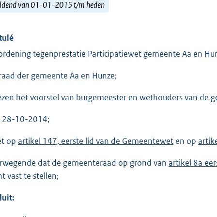
ldend van 01-01-2015 t/m heden
tulé
ordening tegenprestatie Participatiewet gemeente Aa en H
raad der gemeente Aa en Hunze;
ezen het voorstel van burgemeester en wethouders van de 
. 28-10-2014;
et op
artikel 147, eerste lid van de Gemeentewet
en op
artik
rwegende dat de gemeenteraad op grond van
artikel 8a ee
t vast te stellen;
luit: