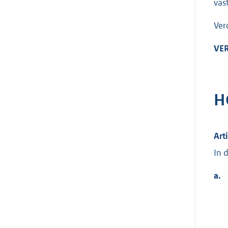
vast
Ver
VER
H
Art
In 
a.