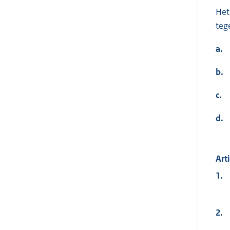
Het
teg
a.
b.
c.
d.
Art
1.
2.