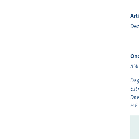
Arti
Dez
Ond
Aldu
De gr
E.P.
De v
H.F.