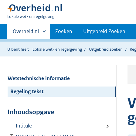
U
Lokale wet- en regelgeving
bent
Primaire
hier:
Andere
Overheid.nl
Zoeken
Uitgebreid Zoeken
sites
navigatie
binnen
U bent hier:
Lokale wet- en regelgeving
Uitgebreid zoeken
Reg
Wetstechnische informatie
Regeling tekst
V
Inhoudsopgave
g
Intitule