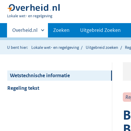
U
Lokale wet- en regelgeving
bent
Primaire
hier:
Andere
Overheid.nl
Zoeken
Uitgebreid Zoeken
sites
navigatie
binnen
U bent hier:
Lokale wet- en regelgeving
Uitgebreid zoeken
Reg
Wetstechnische informatie
Regeling tekst
Re
B
B