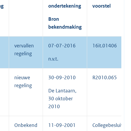
ng
ondertekening
voorstel
Bron
bekendmaking
vervallen
07-07-2016
16it.01406
regeling
n.v.t.
nieuwe
30-09-2010
R2010.065
regeling
De Lantaarn,
30 oktober
2010
Onbekend
11-09-2001
Collegebesluit