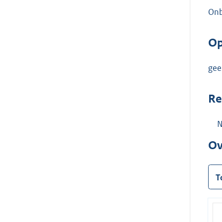
On
Op
gee
Re
N
Ov
T