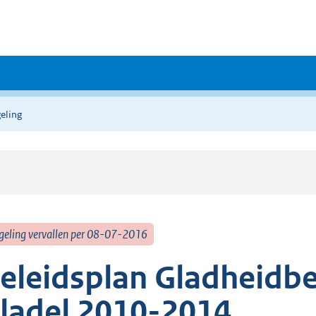
eling
geling vervallen per 08-07-2016
eleidsplan Gladheidbe
ladel 2010-2014