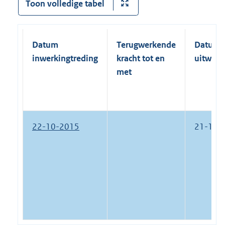
Toon volledige tabel
Datum
Terugwerkende
Datum
inwerkingtreding
kracht tot en
uitwerk
met
22-10-2015
21-12-