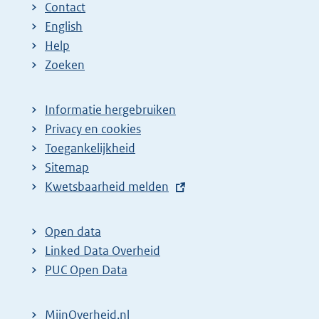
Contact
English
Help
Zoeken
Informatie hergebruiken
Privacy en cookies
Toegankelijkheid
Sitemap
E
Kwetsbaarheid melden
x
t
Open data
e
Linked Data Overheid
r
PUC Open Data
n
e
MijnOverheid.nl