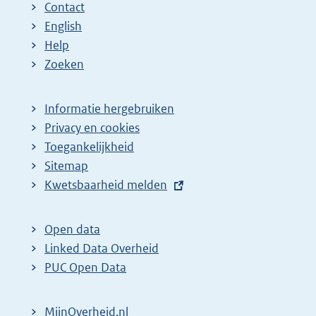
Contact
English
Help
Zoeken
Informatie hergebruiken
Privacy en cookies
Toegankelijkheid
Sitemap
E
Kwetsbaarheid melden
x
t
Open data
e
Linked Data Overheid
r
PUC Open Data
n
e
MijnOverheid.nl