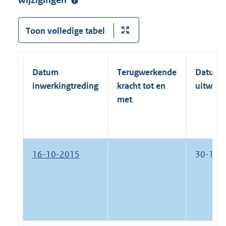
wijzigingen
Toon volledige tabel
Datum
Terugwerkende
Datum
inwerkingtreding
kracht tot en
uitwerk
met
16-10-2015
30-12-