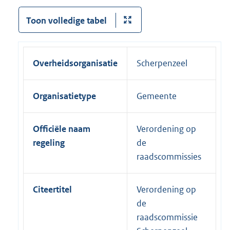
Toon volledige tabel
Overheidsorganisatie
Scherpenzeel
Organisatietype
Gemeente
Officiële naam
Verordening op
regeling
de
raadscommissies
Citeertitel
Verordening op
de
raadscommissie