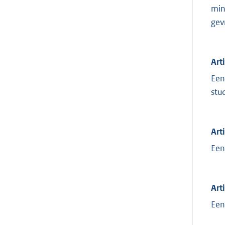
min
gev
Art
Een
stu
Art
Een
Art
Een