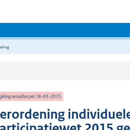
eling
geling vervallen per 18-03-2015
erordening individuel
articipatiewet 2015 