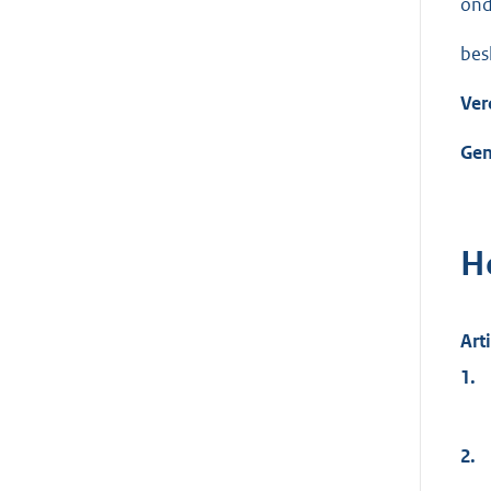
ond
besl
Ver
Gem
H
Art
1.
2.