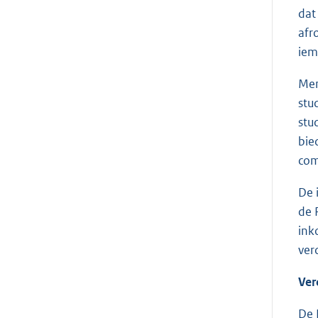
dat
afr
iem
Men
stu
stu
bie
com
De 
de 
ink
ver
Ver
De 