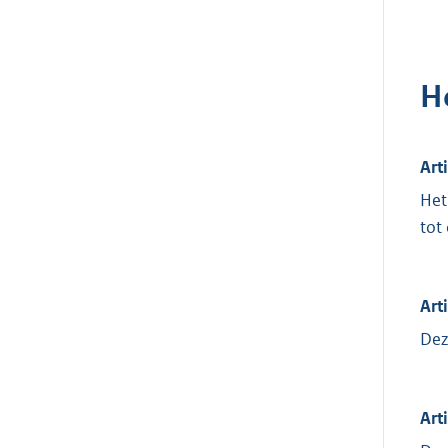
H
Art
Het
tot
Art
Dez
Arti