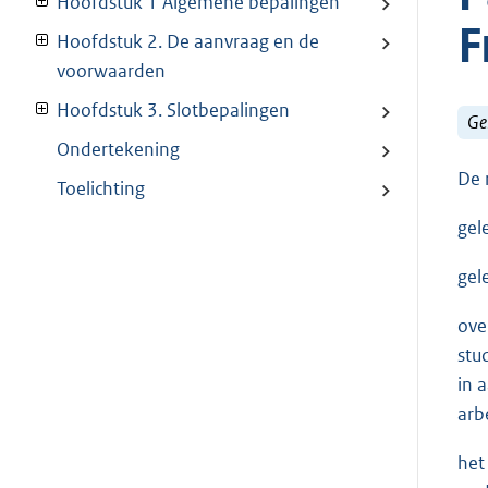
Hoofdstuk 1 Algemene bepalingen
F
Hoofdstuk 2. De aanvraag en de
voorwaarden
Hoofdstuk 3. Slotbepalingen
Ge
Ondertekening
De 
Toelichting
gel
gele
ove
stu
in 
arbe
het