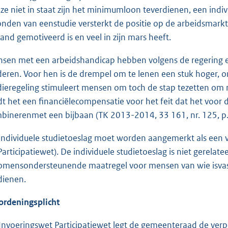
 ze niet in staat zijn het minimumloon teverdienen, een indiv
onden van eenstudie versterkt de positie op de arbeidsmark
and gemotiveerd is en veel in zijn mars heeft.
sen met een arbeidshandicap hebben volgens de regering ee
deren. Voor hen is de drempel om te lenen een stuk hoger, o
dieregeling stimuleert mensen om toch de stap tezetten om n
dt het een financiëlecompensatie voor het feit dat het voor d
binerenmet een bijbaan (TK 2013-2014, 33 161, nr. 125, p.
individuele studietoeslag moet worden aangemerkt als een vo
Participatiewet). De individuele studietoeslag is niet gerela
omensondersteunende maatregel voor mensen van wie isvastg
dienen.
ordeningsplicht
Invoeringswet Participatiewet legt de gemeenteraad de verpli