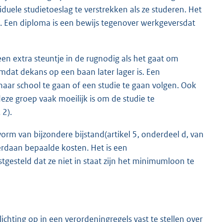
iduele studietoeslag te verstrekken als ze studeren. Het
t. Een diploma is een bewijs tegenover werkgeversdat
n extra steuntje in de rugnodig als het gaat om
mdat dekans op een baan later lager is. Een
aar school te gaan of een studie te gaan volgen. Ook
eze groep vaak moeilijk is om de studie te
 2).
rm van bijzondere bijstand(artikel 5, onderdeel d, van
teerdaan bepaalde kosten. Het is een
esteld dat ze niet in staat zijn het minimumloon te
chting op in een verordeningregels vast te stellen over