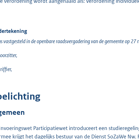
e verordening wordt aangehaald als: Verordening individue
ertekening
s vastgesteld in de openbare raadsvergadering van de gemeente op 27
oorzitter,
iffier,
oelichting
gemeen
Invoeringswet Participatiewet introduceert een studieregeling
rmee krijgt het dagelijks bestuur van de Dienst SoZaWe Nw. 