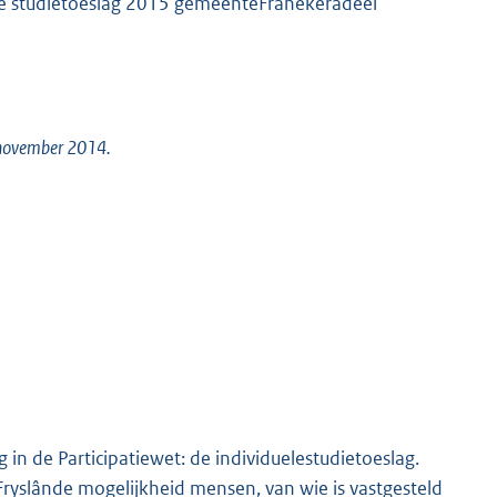
le studietoeslag 2015 gemeenteFranekeradeel
 november 2014.
 in de Participatiewet: de individuelestudietoeslag.
Fryslânde mogelijkheid mensen, van wie is vastgesteld