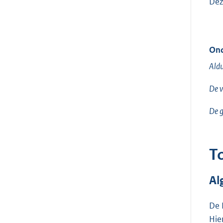
Dez
Ond
Aldu
De v
De gr
T
Al
De 
Hie