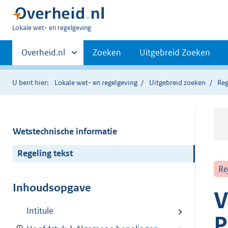
U
Lokale wet- en regelgeving
bent
Primaire
hier:
Andere
Overheid.nl
Zoeken
Uitgebreid Zoeken
sites
navigatie
binnen
U bent hier:
Lokale wet- en regelgeving
Uitgebreid zoeken
Reg
Wetstechnische informatie
Regeling tekst
Re
Inhoudsopgave
V
Intitule
P