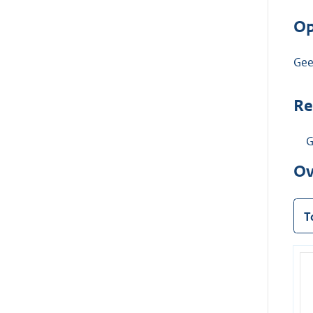
Op
Ge
Re
G
Ov
T