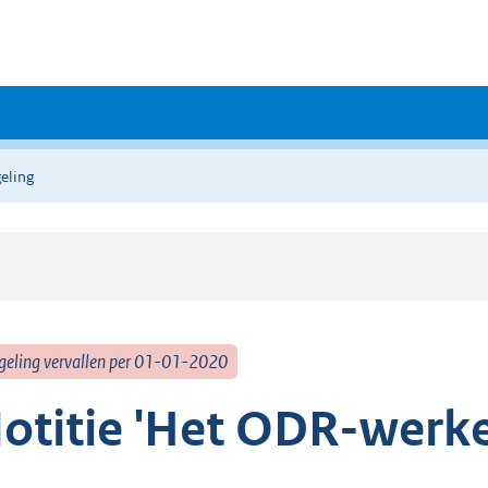
eling
geling vervallen per 01-01-2020
otitie 'Het ODR-werke