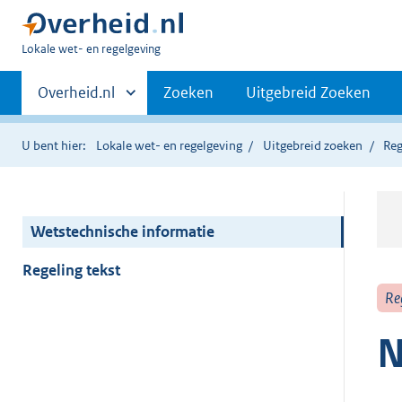
U
Lokale wet- en regelgeving
bent
Primaire
hier:
Andere
Overheid.nl
Zoeken
Uitgebreid Zoeken
sites
navigatie
binnen
U bent hier:
Lokale wet- en regelgeving
Uitgebreid zoeken
Reg
Wetstechnische informatie
Regeling tekst
Re
N