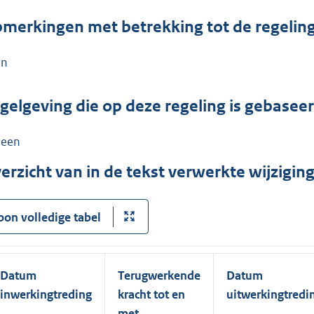
merkingen met betrekking tot de regelin
en
gelgeving die op deze regeling is gebasee
een
erzicht van in de tekst verwerkte wijzigi
oon volledige tabel
Datum
Terugwerkende
Datum
inwerkingtreding
kracht tot en
uitwerkingtredi
met