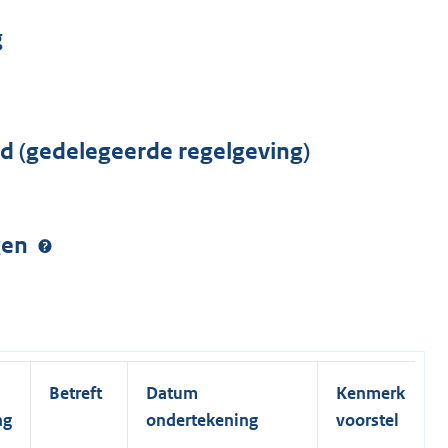
g
rd (gedelegeerde regelgeving)
ngen
Betreft
Datum
Kenmerk
ng
ondertekening
voorstel