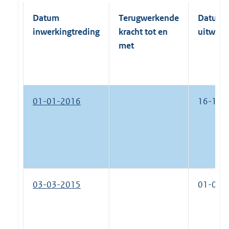
Datum
Terugwerkende
Datum
inwerkingtreding
kracht tot en
uitwerk
met
01-01-2016
16-11-
03-03-2015
01-01-