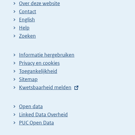
Over deze website
Contact
English
Help
Zoeken
Informatie hergebruiken
Privacy en cookies
Toegankelijkheid
Sitemap
E
Kwetsbaarheid melden
x
t
Open data
e
Linked Data Overheid
r
PUC Open Data
n