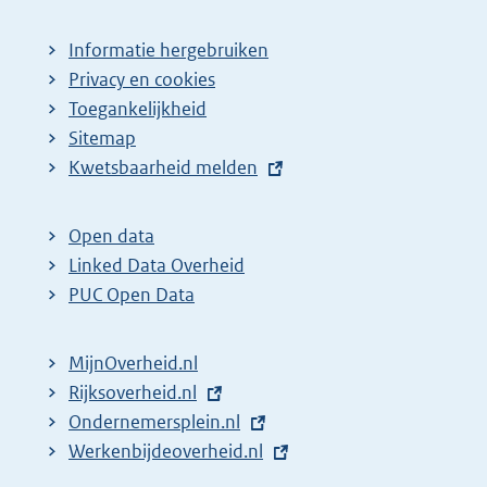
Informatie hergebruiken
Privacy en cookies
Toegankelijkheid
Sitemap
E
Kwetsbaarheid melden
x
t
Open data
e
Linked Data Overheid
r
PUC Open Data
n
e
MijnOverheid.nl
l
E
Rijksoverheid.nl
i
x
E
Ondernemersplein.nl
n
t
x
E
Werkenbijdeoverheid.nl
k
e
t
x