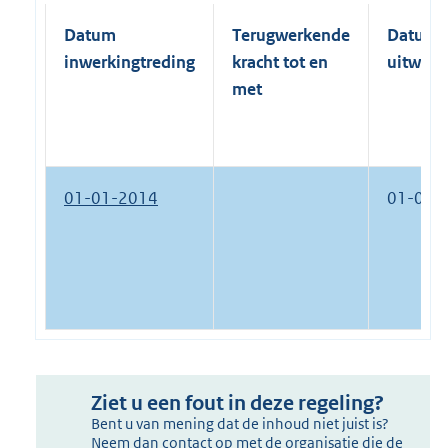
Datum
Terugwerkende
Datum
inwerkingtreding
kracht tot en
uitwerk
met
01-01-2014
01-09-
Ziet u een fout in deze regeling?
Bent u van mening dat de inhoud niet juist is?
Neem dan contact op met de organisatie die de