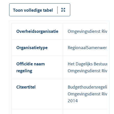
Toon volledige tabel
Overheidsorganisatie
Omgevingsdienst Rivier
Organisatietype
RegionaalSamenwerkin
Officiële naam
Het Dagelijks Bestuur va
regeling
Omgevingsdienst Rivier
Citeertitel
Budgethoudersregeling
Omgevingsdienst Rivier
2014