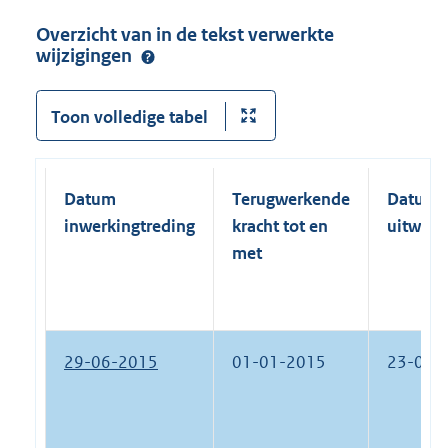
Overzicht van in de tekst verwerkte
wijzigingen
Toon volledige tabel
Datum
Terugwerkende
Datum
inwerkingtreding
kracht tot en
uitwerk
met
29-06-2015
01-01-2015
23-04-