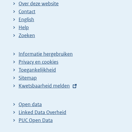
Over deze website
Contact
English
Help
Zoeken
Informatie hergebruiken
Privacy en cookies
Toegankelijkheid
Sitemap
E
Kwetsbaarheid melden
x
t
Open data
e
Linked Data Overheid
r
PUC Open Data
n