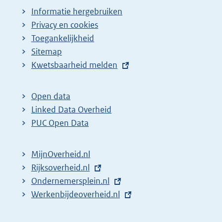
Informatie hergebruiken
Privacy en cookies
Toegankelijkheid
Sitemap
E
Kwetsbaarheid melden
x
t
Open data
e
Linked Data Overheid
r
PUC Open Data
n
e
MijnOverheid.nl
l
E
Rijksoverheid.nl
i
x
E
Ondernemersplein.nl
n
t
x
E
Werkenbijdeoverheid.nl
k
e
t
x
:
r
e
t