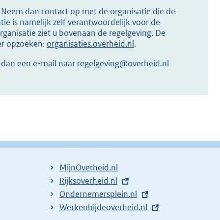
s? Neem dan contact op met de organisatie die de
ie is namelijk zelf verantwoordelijk voor de
ganisatie ziet u bovenaan de regelgeving. De
ier opzoeken:
organisaties.overheid.nl
.
r dan een e-mail naar
regelgeving@overheid.nl
MijnOverheid.nl
E
Rijksoverheid.nl
x
E
Ondernemersplein.nl
t
x
E
Werkenbijdeoverheid.nl