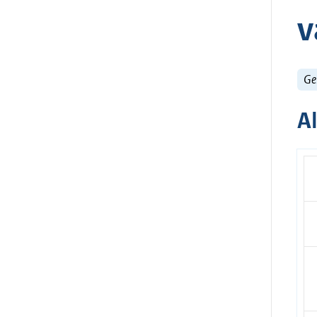
v
Ge
A