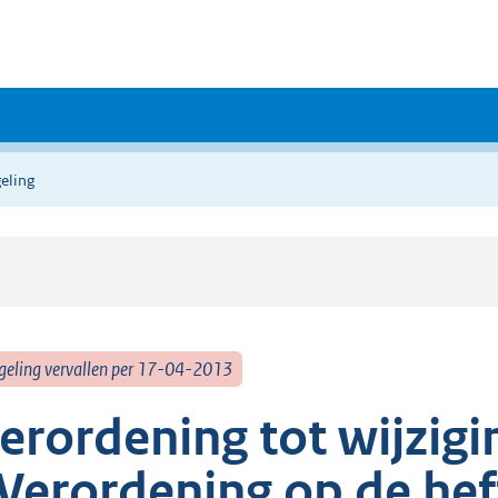
eling
geling vervallen per 17-04-2013
erordening tot wijzigi
Verordening op de hef