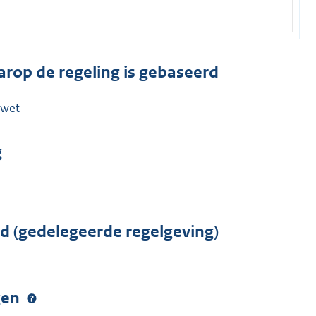
arop de regeling is gebaseerd
ewet
g
rd (gedelegeerde regelgeving)
ngen