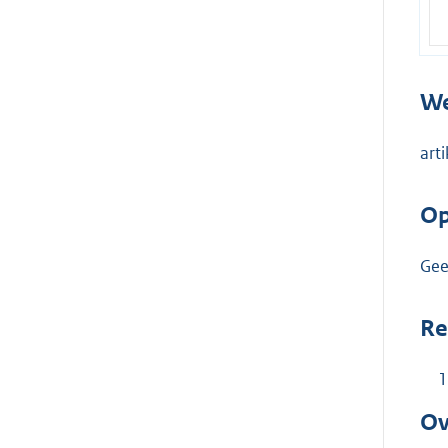
We
art
Op
Gee
Re
1
Ov