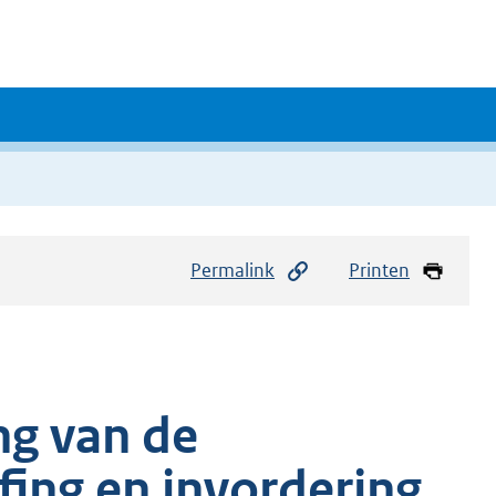
Permalink
Printen
ng van de
fing en invordering