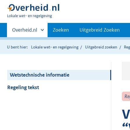
U
Lokale wet- en regelgeving
bent
Primaire
hier:
Andere
Overheid.nl
Zoeken
Uitgebreid Zoeken
sites
navigatie
binnen
U bent hier:
Lokale wet- en regelgeving
Uitgebreid zoeken
Reg
Wetstechnische informatie
Regeling tekst
Re
V
“