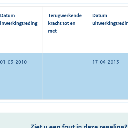
Datum
Terugwerkende
Datum
inwerkingtreding
kracht tot en
uitwerkingtredi
met
01-03-2010
17-04-2013
Ziet u een fout in deze regeling?