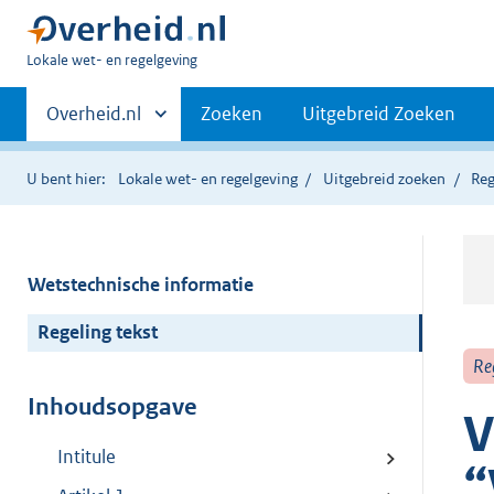
U
Lokale wet- en regelgeving
bent
Primaire
hier:
Andere
Overheid.nl
Zoeken
Uitgebreid Zoeken
sites
navigatie
binnen
U bent hier:
Lokale wet- en regelgeving
Uitgebreid zoeken
Reg
Wetstechnische informatie
Regeling tekst
Re
Inhoudsopgave
V
Intitule
“