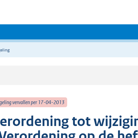
eling
geling vervallen per 17-04-2013
erordening tot wijzigi
Verordening op de hef