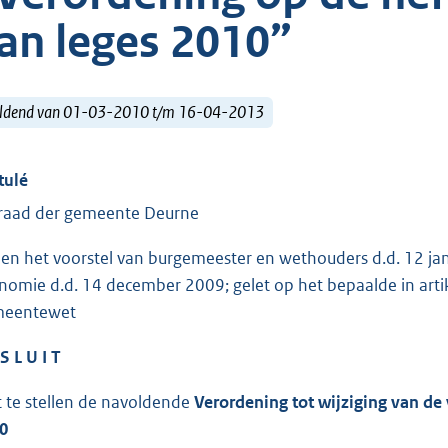
an leges 2010”
ldend van 01-03-2010 t/m 16-04-2013
tulé
raad der gemeente Deurne
ien het voorstel van burgemeester en wethouders d.d. 12 ja
nomie d.d. 14 december 2009; gelet op het bepaalde in artik
meentewet
S L U I T
t te stellen de navoldende
Verordening tot wijziging van de
0