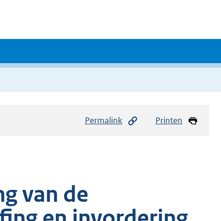
Permalink
Printen
ng van de
fing en invordering