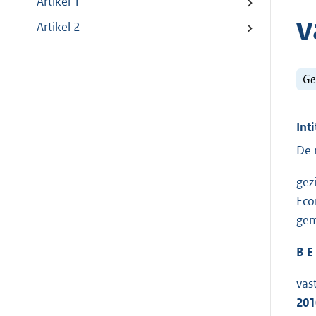
Artikel 1
v
Artikel 2
Ge
Inti
De 
gez
Eco
ge
B E 
vas
201