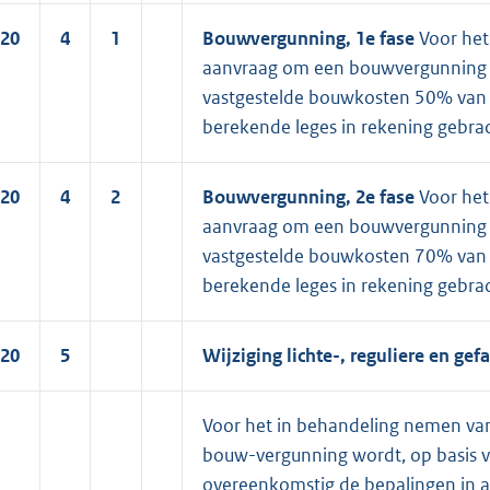
20
4
1
Bouwvergunning, 1e fase
Voor het
aanvraag om een bouwvergunning f
vastgestelde bouwkosten 50% van 
berekende leges in rekening gebrac
20
4
2
Bouwvergunning, 2e fase
Voor het
aanvraag om een bouwvergunning f
vastgestelde bouwkosten 70% van 
berekende leges in rekening gebrac
20
5
Wijziging lichte-, reguliere en g
Voor het in behandeling nemen van
bouw-vergunning wordt, op basis 
overeenkomstig de bepalingen in art