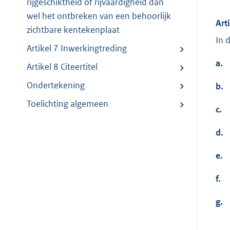
rijgeschiktheid of rijvaardigheid dan
wel het ontbreken van een behoorlijk
Art
zichtbare kentekenplaat
In 
Artikel 7 Inwerkingtreding
a.
Artikel 8 Citeertitel
Ondertekening
b.
Toelichting algemeen
c.
d.
e.
f.
g.