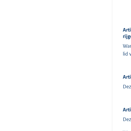
Art
rij
Wan
lid
Art
Dez
Arti
Dez