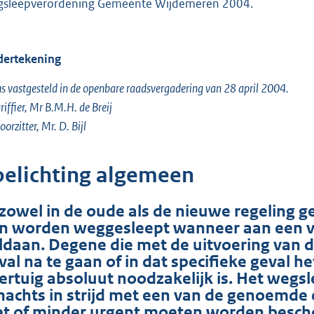
sleepverordening Gemeente Wijdemeren 2004.
ertekening
s vastgesteld in de openbare raadsvergadering van 28 april 2004.
riffier, Mr B.M.H. de Breij
oorzitter, Mr. D. Bijl
oelichting algemeen
 zowel in de oude als de nieuwe regeling g
n worden weggesleept wanneer aan een v
ldaan. Degene die met de uitvoering van de
val na te gaan of in dat specifieke geval 
ertuig absoluut noodzakelijk is. Het wegs
 nachts in strijd met een van de genoemde c
et of minder urgent moeten worden besch