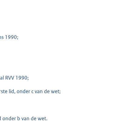
ns 1990;
 al RVV 1990;
ste lid, onder c van de wet;
id onder b van de wet.