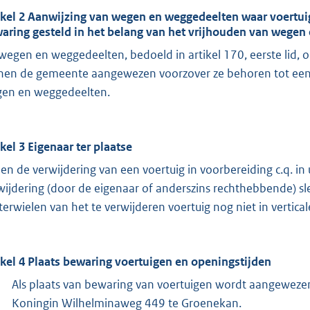
ikel 2 Aanwijzing van wegen en weggedeelten waar voertu
aring gesteld in het belang van het vrijhouden van wegen
 wegen en weggedeelten, bedoeld in artikel 170, eerste lid
nen de gemeente aangewezen voorzover ze behoren tot een va
en en weggedeelten.
ikel 3 Eigenaar ter plaatse
ien de verwijdering van een voertuig in voorbereiding c.q. in
wijdering (door de eigenaar of anderszins rechthebbende) sl
terwielen van het te verwijderen voertuig nog niet in verticale 
ikel 4 Plaats bewaring voertuigen en openingstijden
Als plaats van bewaring van voertuigen wordt aangewezen h
Koningin Wilhelminaweg 449 te Groenekan.