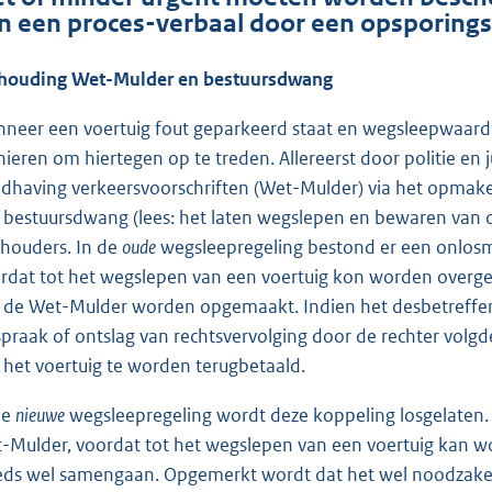
n een proces-verbaal door een opsporing
houding Wet-Mulder en bestuursdwang
neer een voertuig fout geparkeerd staat en wegsleepwaardig 
ieren om hiertegen op te treden. Allereerst door politie en j
dhaving verkeersvoorschriften (Wet-Mulder) via het opmake
 bestuursdwang (lees: het laten wegslepen en bewaren van d
houders. In de
oude
wegsleepregeling bestond er een onlosm
rdat tot het wegslepen van een voertuig kon worden overgeg
 de Wet-Mulder worden opgemaakt. Indien het desbetreffe
jspraak of ontslag van rechtsvervolging door de rechter vo
 het voertuig te worden terugbetaald.
de
nieuwe
wegsleepregeling wordt deze koppeling losgelaten
-Mulder, voordat tot het wegslepen van een voertuig kan wo
eds wel samengaan. Opgemerkt wordt dat het wel noodzakel