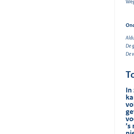
Weg
Ond
Aldu
De g
De v
T
In
ka
vo
ge
vo
’s
ni