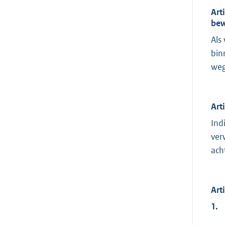
Art
bew
Als
bin
weg
Art
Ind
ver
ach
Art
1.