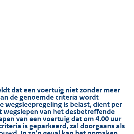
eldt dat een voertuig niet zonder meer
an de genoemde criteria wordt
 wegsleepregeling is belast, dient per
het wegslepen van het desbetreffende
lepen van een voertuig dat om 4.00 uur
riteria is geparkeerd, zal doorgaans als
ouwd. In zo’n geval kan het opmaken