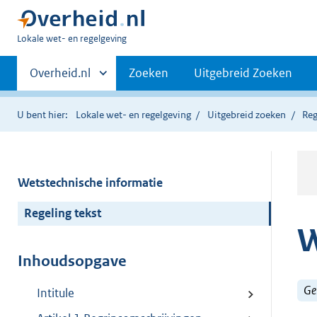
U
Lokale wet- en regelgeving
bent
Primaire
hier:
Andere
Overheid.nl
Zoeken
Uitgebreid Zoeken
sites
navigatie
binnen
U bent hier:
Lokale wet- en regelgeving
Uitgebreid zoeken
Reg
Wetstechnische informatie
Regeling tekst
W
Inhoudsopgave
Ge
Intitule