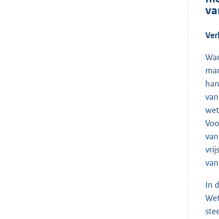
va
Ver
Wan
man
han
van
wet
Voo
van
vri
van
In 
Wet
ste