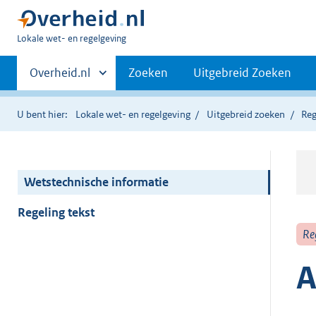
U
Lokale wet- en regelgeving
bent
Primaire
hier:
Andere
Overheid.nl
Zoeken
Uitgebreid Zoeken
sites
navigatie
binnen
U bent hier:
Lokale wet- en regelgeving
Uitgebreid zoeken
Reg
Wetstechnische informatie
Regeling tekst
Re
A