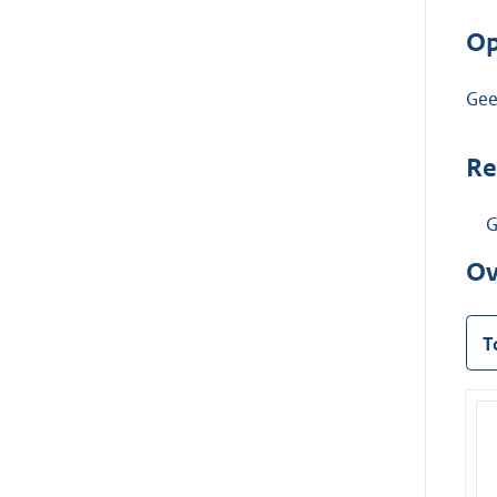
Op
Ge
Re
G
Ov
T