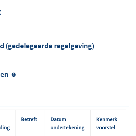
g
rd (gedelegeerde regelgeving)
ngen
Betreft
Datum
Kenmerk
ding
ondertekening
voorstel