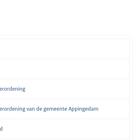
verordening
verordening van de gemeente Appingedam
d