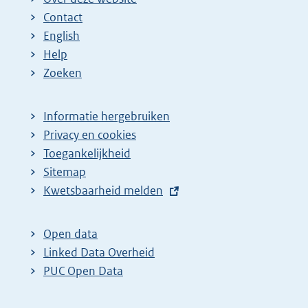
Contact
English
Help
Zoeken
Informatie hergebruiken
Privacy en cookies
Toegankelijkheid
Sitemap
E
Kwetsbaarheid melden
x
t
Open data
e
Linked Data Overheid
r
PUC Open Data
n
e