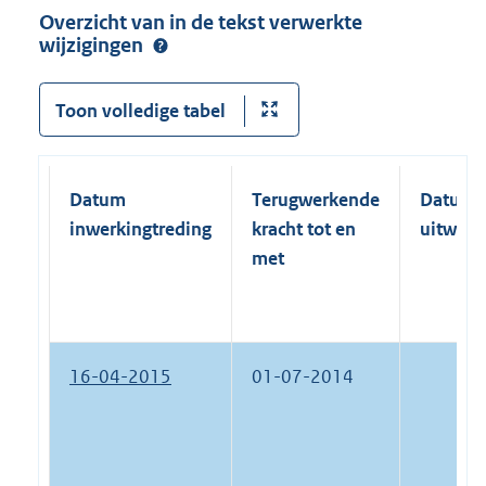
Overzicht van in de tekst verwerkte
wijzigingen
Toon volledige tabel
Datum
Terugwerkende
Datum
inwerkingtreding
kracht tot en
uitwerk
met
16-04-2015
01-07-2014