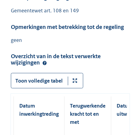
Gemeentewet art. 108 en 149
Opmerkingen met betrekking tot de regeling
geen
Overzicht van in de tekst verwerkte
wijzigingen
Toon volledige tabel
Datum
Terugwerkende
Datum
inwerkingtreding
kracht tot en
uitwerk
met