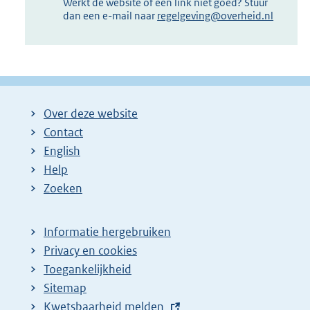
Werkt de website of een link niet goed? Stuur
dan een e-mail naar
regelgeving@overheid.nl
Over deze website
Contact
English
Help
Zoeken
Informatie hergebruiken
Privacy en cookies
Toegankelijkheid
Sitemap
E
Kwetsbaarheid melden