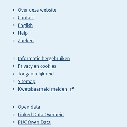
Over deze website
Contact
English
Help
Zoeken
Informatie hergebruiken
Privacy en cookies
Toegankelijkheid
Sitemap
E
Kwetsbaarheid melden
x
t
Open data
e
Linked Data Overheid
r
PUC Open Data