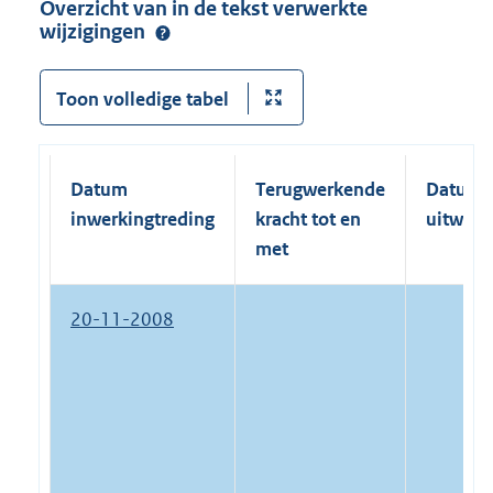
Overzicht van in de tekst verwerkte
wijzigingen
Toon volledige tabel
Datum
Terugwerkende
Datum
inwerkingtreding
kracht tot en
uitwerk
met
20-11-2008