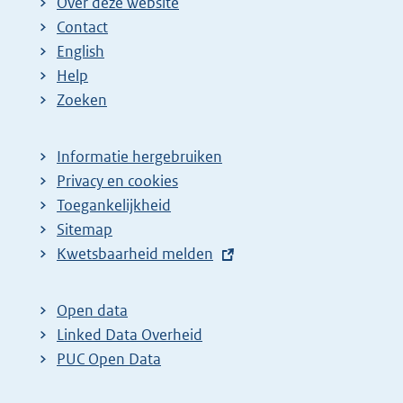
Over deze website
Contact
English
Help
Zoeken
Informatie hergebruiken
Privacy en cookies
Toegankelijkheid
Sitemap
E
Kwetsbaarheid melden
x
t
Open data
e
Linked Data Overheid
r
PUC Open Data
n
e