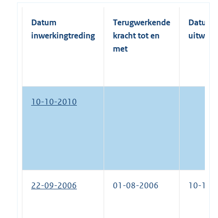
Datum
Terugwerkende
Datum
inwerkingtreding
kracht tot en
uitwerk
met
10-10-2010
22-09-2006
01-08-2006
10-10-