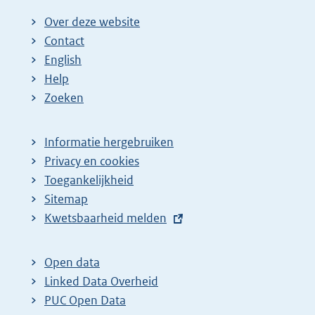
Over deze website
Contact
English
Help
Zoeken
Informatie hergebruiken
Privacy en cookies
Toegankelijkheid
Sitemap
E
Kwetsbaarheid melden
x
t
Open data
e
Linked Data Overheid
r
PUC Open Data
n