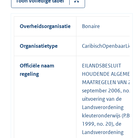
Toon volledige tabel
Overheidsorganisatie
Bonaire
Organisatietype
CaribischOpenbaarLich
Officiële naam
EILANDSBESLUIT
regeling
HOUDENDE ALGEMENE
MAATREGELEN VAN 21
september 2006, no. 1 t
uitvoering van de
Landsverordening
kleuteronderwijs (P.B.
1999, no. 20), de
Landsverordening