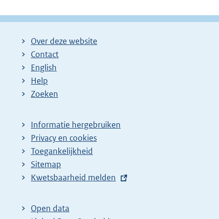
Over deze website
Contact
English
Help
Zoeken
Informatie hergebruiken
Privacy en cookies
Toegankelijkheid
Sitemap
E
Kwetsbaarheid melden
x
t
Open data
e