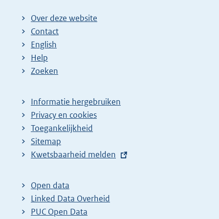
Over deze website
Contact
English
Help
Zoeken
Informatie hergebruiken
Privacy en cookies
Toegankelijkheid
Sitemap
E
Kwetsbaarheid melden
x
t
Open data
e
Linked Data Overheid
r
PUC Open Data