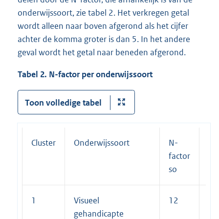
onderwijssoort, zie tabel 2. Het verkregen getal
wordt alleen naar boven afgerond als het cijfer
achter de komma groter is dan 5. In het andere
geval wordt het getal naar beneden afgerond.
Tabel 2. N-factor per onderwijssoort
Toon volledige tabel
Cluster
Onderwijssoort
N-
N-
factor
fac
so
vs
1
Visueel
12
7
gehandicapte