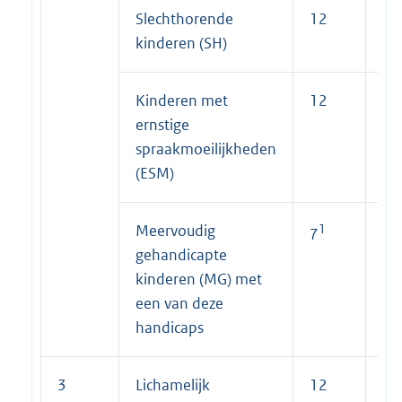
Slechthorende
12
7
kinderen (SH)
Kinderen met
12
7
ernstige
spraakmoeilijkheden
(ESM)
Meervoudig
1
1
7
7
gehandicapte
kinderen (MG) met
een van deze
handicaps
3
Lichamelijk
12
7