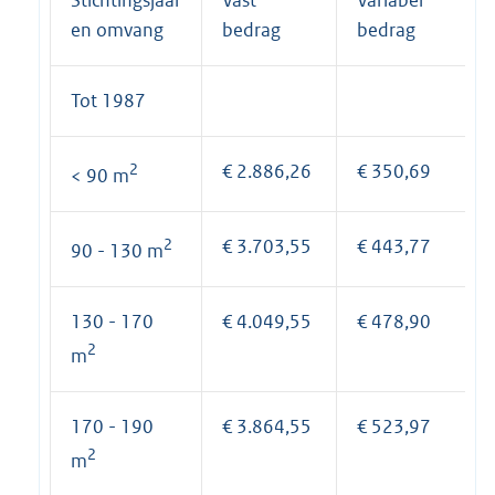
Stichtingsjaar
Vast
Variabel
en omvang
bedrag
bedrag
Tot 1987
2
€ 2.886,26
€ 350,69
< 90 m
2
€ 3.703,55
€ 443,77
90 - 130 m
130 - 170
€ 4.049,55
€ 478,90
2
m
170 - 190
€ 3.864,55
€ 523,97
2
m