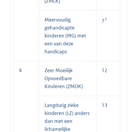
(ZMLK)
Meervoudig
1
1
7
7
gehandicapte
kinderen (MG) met
een van deze
handicaps
4
Zeer Moeilijk
12
7
Opvoedbare
Kinderen (ZMOK)
Langdurig zieke
13
7
kinderen (LZ) anders
dan met een
lichamelijke