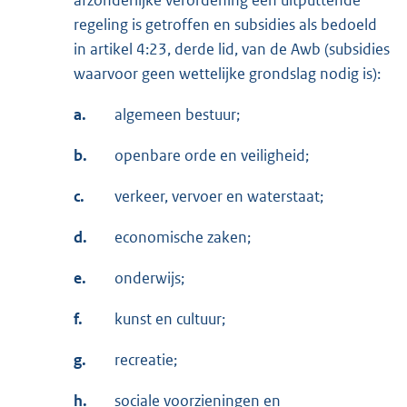
afzonderlijke verordening een uitputtende
regeling is getroffen en subsidies als bedoeld
in artikel 4:23, derde lid, van de Awb (subsidies
waarvoor geen wettelijke grondslag nodig is):
a.
algemeen bestuur;
b.
openbare orde en veiligheid;
c.
verkeer, vervoer en waterstaat;
d.
economische zaken;
e.
onderwijs;
f.
kunst en cultuur;
g.
recreatie;
h.
sociale voorzieningen en