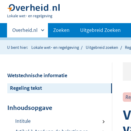
U
Lokale wet- en regelgeving
bent
Primaire
hier:
Andere
Overheid.nl
Zoeken
Uitgebreid Zoeken
sites
navigatie
binnen
U bent hier:
Lokale wet- en regelgeving
Uitgebreid zoeken
Reg
Wetstechnische informatie
Regeling tekst
Re
Inhoudsopgave
V
Intitule
v