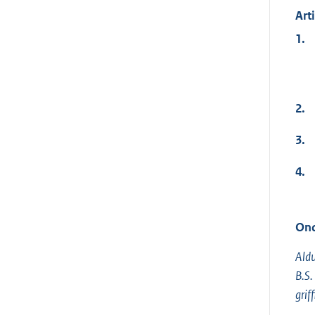
Art
1.
2.
3.
4.
Ond
Aldu
B.S.
griff