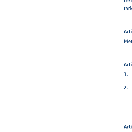
De 
tar
Art
Met
Art
1.
2.
Art