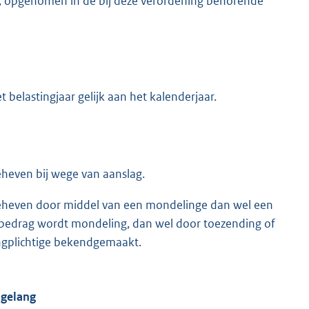
n, opgenomen in de bij deze verordening behorende
 belastingjaar gelijk aan het kalenderjaar.
eheven bij wege van aanslag.
 geheven door middel van een mondelinge dan wel een
 bedrag wordt mondeling, dan wel door toezending of
tingplichtige bekendgemaakt.
sgelang