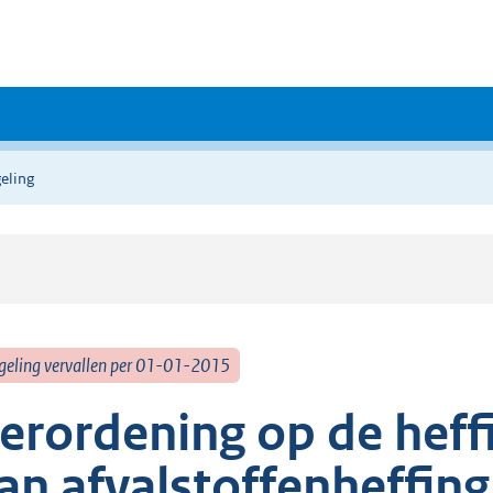
eling
geling vervallen per 01-01-2015
erordening op de heff
an afvalstoffenheffin