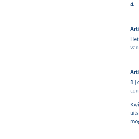
4.
Art
Het
van
Art
Bij
con
Kwi
uit
mog