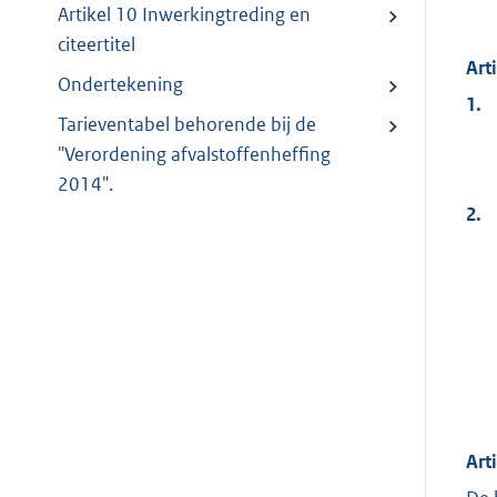
Artikel 10 Inwerkingtreding en
citeertitel
Art
Ondertekening
1.
Tarieventabel behorende bij de
"Verordening afvalstoffenheffing
2014".
2.
Art